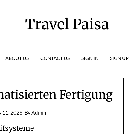
Travel Paisa
ABOUT US
CONTACT US
SIGN IN
SIGN UP
atisierten Fertigung
 11, 2026
By Admin
eifsysteme