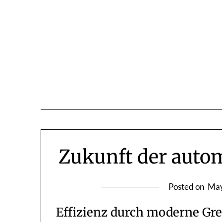
Skip
to
content
Zukunft der autom
Posted on
May
Effizienz durch moderne Gr