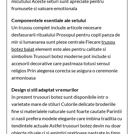
micutului Aceste seturi sunt apreciate pentru
frumusete si valoare emotionala
Componentele esentiale ale setului
Un trusou complet include articole necesare
desfasurarii ritualului Prosopul pentru copil panza de
mir si lumanarea sunt piese centrale Fiecare
trusou
botez baiat
element este ales pentru calitate si
simbolism Trusouri botez moderne pot include si
accesorii decorative care pastreaza totusi sensul
religios Prin alegerea corecta se asigura o ceremonie
armonioasa
Design si stil adaptat vremurilor
In prezent trusouri botez sunt disponibile intr o
varietate mare de stiluri Culorile delicate broderiile
fine si materialele naturale sunt foarte cautate Parintii
si nasii prefera modele elegante care imbina traditia cu
tendintele actuale Astfel trusouri botez devin nu doar
obiecte rituale ci si amintiri pretioase pastrate in timp